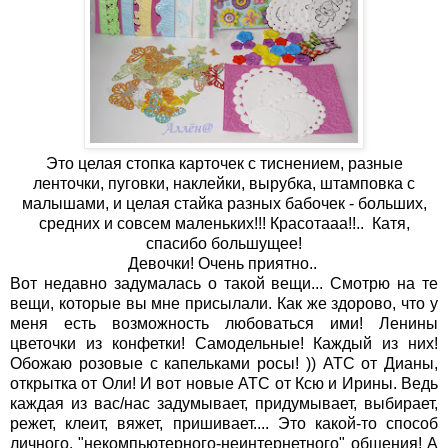
Это целая стопка карточек с тиснением, разные
ленточки, пуговки, наклейки, вырубка, штамповка с
малышами, и целая стайка разных бабочек - больших,
средних и совсем маленьких!!! Красотааа!!.. Катя,
спасибо большущее!
Девочки! Очень приятно..
Вот недавно задумалась о такой вещи... Смотрю на те
вещи, которые вы мне присылали. Как же здорово, что у
меня есть возможность любоваться ими! Ленины
цветочки из конфетки! Самодельные! Каждый из них!
Обожаю розовые с капельками росы! )) АТС от Дианы,
открытка от Оли! И вот новые АТС от Ксю и Ирины. Ведь
каждая из вас/нас задумывает, придумывает, выбирает,
режет, клеит, вяжет, пришивает.... Это какой-то способ
личного, "некомпьютерного-неинтернетного" общения! А