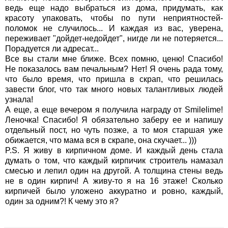
ведь еще надо выбраться из дома, придумать, как
красоту упаковать, чтобы по пути неприятностей-
поломок не случилось... И каждая из вас, уверена,
переживает "дойдет-недойдет", нигде ли не потеряется...
Порадуется ли адресат...
Все вы стали мне ближе. Всех помню, ценю! Спасибо!
Не показалось вам печальным? Нет! Я очень рада тому,
что было время, что пришла в скрап, что решилась
завести блог, что так много новых талантливых людей
узнала!
А еще, а еще вечером я получила награду от Smilelime!
Леночка! Спасибо! Я обязательно заберу ее и напишу
отдельный пост, но чуть позже, а то моя старшая уже
обижается, что мама вся в скрапе, она скучает... )))
P.S. Я живу в кирпичном доме. И каждый день стала
думать о том, что каждый кирпичик строитель намазал
смесью и лепил один на другой. А толщина стены ведь
не в один кирпич! А живу-то я на 16 этаже! Сколько
кирпичей было уложено аккуратно и ровно, каждый,
один за одним?! К чему это я?