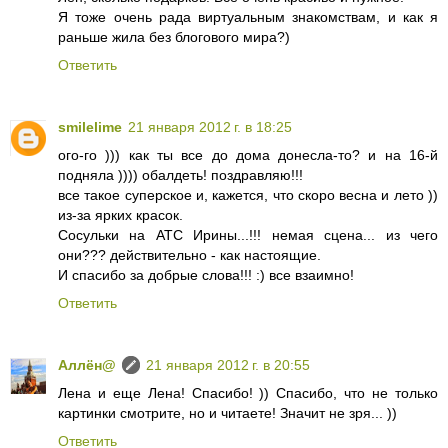
Я тоже очень рада виртуальным знакомствам, и как я
раньше жила без блогового мира?)
Ответить
smilelime
21 января 2012 г. в 18:25
ого-го ))) как ты все до дома донесла-то? и на 16-й
подняла )))) обалдеть! поздравляю!!!
все такое суперское и, кажется, что скоро весна и лето ))
из-за ярких красок.
Сосульки на АТС Ирины...!!! немая сцена... из чего
они??? действительно - как настоящие.
И спасибо за добрые слова!!! :) все взаимно!
Ответить
Аллён@
21 января 2012 г. в 20:55
Лена и еще Лена! Спасибо! )) Спасибо, что не только
картинки смотрите, но и читаете! Значит не зря... ))
Ответить