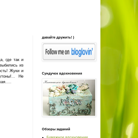
давайте дружить! )
а, где так и
 выбились из
ость! Жуки и
Сундучок вдохновения
тоны!... Не
я.....
Обзоры заданий
Бумажное вдохновение