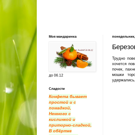
Моя мандаринка
понедельник, 
Березо
Трудно пове
хочется пов
почек, пахн
мошки торо
до 06.12
удержались,
Сладости
Конфета бывает
простой и с
помадкой,
Немного с
кислинкой и
приторно-сладкой,
В обёртке