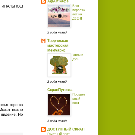
AgiArt кафе
Блог
ГИНАЛЬНОЕ!
переезж
ает на
ДЗЕН!
2 года назад
Творческая
мастерская
Мемуарис
Ушли в
дзен
2 года назад
СкрапПуговка
Прощал
ьный
пост
ожья коровка
 Может нежно
е видение. Но
3 года назад
ДОСТУПНЫЙ СКРАП
Грустный пост