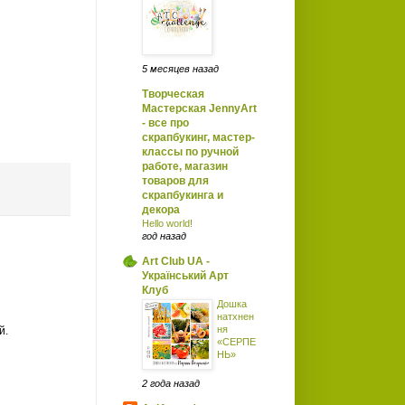
5 месяцев назад
Творческая
Мастерская JennyArt
- все про
скрапбукинг, мастер-
классы по ручной
работе, магазин
товаров для
скрапбукинга и
декора
Hello world!
год назад
Art Club UA -
Український Арт
Клуб
Дошка
натхнен
ня
й.
«СЕРПЕ
НЬ»
2 года назад