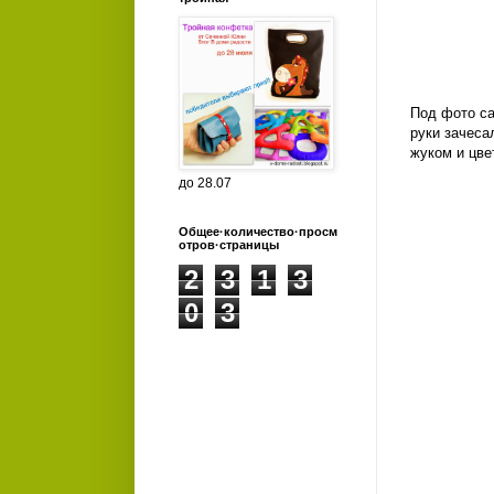
Под фото са
руки зачеса
жуком и цве
до 28.07
Общее·количество·просм
отров·страницы
2
3
1
3
0
3