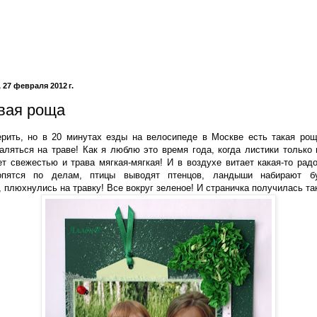
27 февраля 2012 г.
вая роща
рить, но в 20 минутах езды на велосипеде в Москве есть такая рощ
аляться на траве! Как я люблю это время года, когда листики только
ет свежестью и трава мягкая-мягкая! И в воздухе витает какая-то рад
пятся по делам, птицы выводят птенцов, ландыши набирают бу
 плюхнулись на травку! Все вокруг зеленое! И страничка получилась така