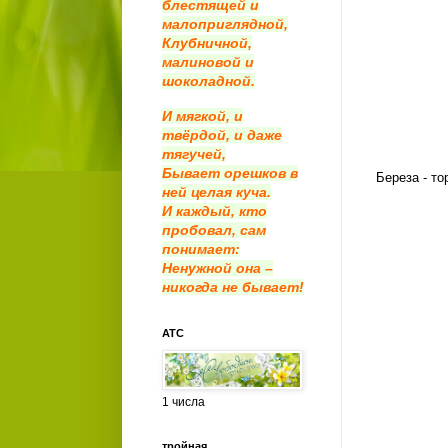
блестящей и
малоприглядной,
Клубничной,
малиновой и
шоколадной.
И мягкой, и
твёрдой, и даже
тягучей,
Бывает орешков в
Береза - то
ней целая куча.
И каждый, кто
пробовал, сам
понимает:
Ненужной она –
никогда не бывает!
АТС
1 числа
тройная