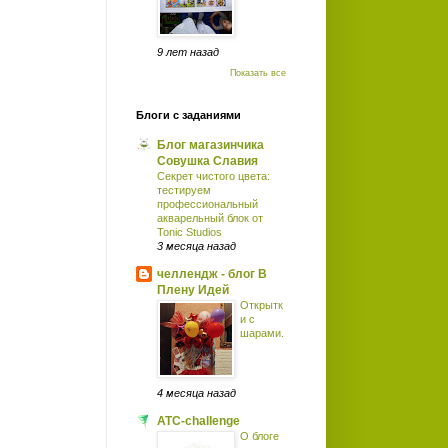
9 лет назад
Показать все
Блоги с заданиями
Блог магазинчика
Совушка Славия
Секрет чистого цвета:
тестируем
профессиональный
акварельный блок от
Tonic Studios
3 месяца назад
челлендж - блог В
Плену Идей
Открытк
и с
шарами.
4 месяца назад
ATC-challenge
О блоге