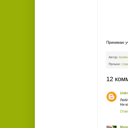
Принимаю у
Автор:
Аллё
Ярлыки:
стр
12 ком
Unk
Любл
Ни к
Отве
Mand