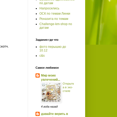
по датам
Напросились
ОСК по темам Линки
Роназита по темам
Сhallenge-km-shop по
датам
Задания где что
скотч.
фото перышко до
10.12
c&s
Самое любимое
Мир моих
увлечений...
Открытк
а в эко-
стиле
4 года назад
давайте верить в