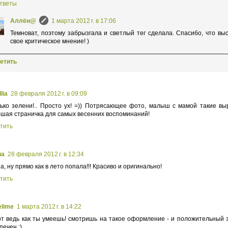
тветы
Аллён@
1 марта 2012 г. в 17:06
Темноват, поэтому забрызгала и светлый тег сделала. Спасибо, что в
свое критическое мнение! )
етить
lia
28 февраля 2012 г. в 09:09
ько зелени!.. Просто ух! =)) Потрясающее фото, малыш с мамой такие вы
шая страничка для самых весенних воспоминаний!
тить
на
28 февраля 2012 г. в 12:34
а, ну прямо как в лето попала!!! Красиво и оригинально!
тить
elime
1 марта 2012 г. в 14:22
от ведь как ты умеешь! смотришь на такое оформление - и положительный 
печен :)