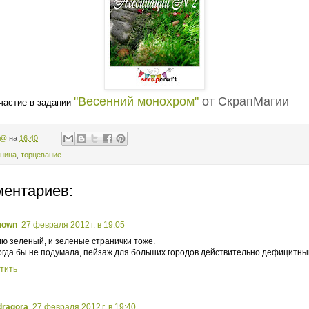
"Весенний монохром"
от СкрапМагии
частие в задании
н@
на
16:40
аница
,
торцевание
ментариев:
nown
27 февраля 2012 г. в 19:05
ю зеленый, и зеленые странички тоже.
огда бы не подумала, пейзаж для больших городов действительно дефицитны
тить
ragora
27 февраля 2012 г. в 19:40