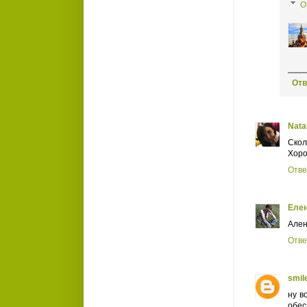
О
Отв
Natal
Скол
Хоро
Отве
Еле
Ален
Отве
smil
ну в
обес