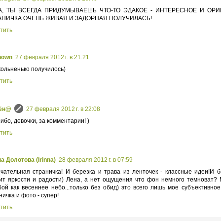
А, ТЫ ВСЕГДА ПРИДУМЫВАЕШЬ ЧТО-ТО ЭДАКОЕ - ИНТЕРЕСНОЕ И ОРИ
АНИЧКА ОЧЕНЬ ЖИВАЯ И ЗАДОРНАЯ ПОЛУЧИЛАСЬ!
тить
nown
27 февраля 2012 г. в 21:21
ольненько получилось)
тить
ён@
27 февраля 2012 г. в 22:08
ибо, девочки, за комментарии! )
тить
а Долотова (Irinna)
28 февраля 2012 г. в 07:59
чательная страничка! И березка и трава из ленточек - классные идеи!И б
ит яркости и радости) Лена, а нет ощущения что фон немного темноват?
бой как весеннее небо...только без обид) это всего лишь мое субъективно
ничка и фото - супер!
тить