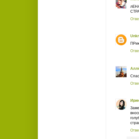
лЕН
СТР
Отве
Unk
ПРик
Отве
Алл
Спас
Отве
Ирин
Заме
внос
голу
стра
Отве