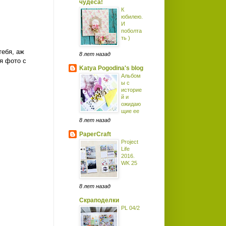
чудеса!
К
юбилею.
И
поболта
ть )
тебя, аж
8 лет назад
ля фото с
Katya Pogodina's blog
Альбом
ы с
историе
й и
ожидаю
щие ее
8 лет назад
PaperCraft
Project
Life
2016.
WK 25
8 лет назад
Скраподелки
PL 04/2