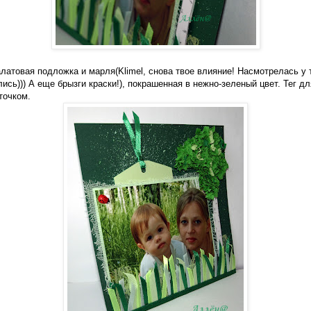
латовая подложка и марля(Klimel, снова твое влияние! Насмотрелась у 
лись))) А еще брызги краски!), покрашенная в нежно-зеленый цвет. Тег д
точком.